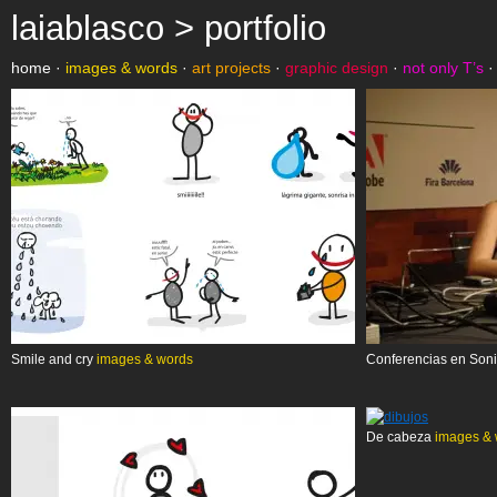
laiablasco > portfolio
home
·
images & words
·
art projects
·
graphic design
·
not only T’s
Smile and cry
images & words
Conferencias en Son
De cabeza
images & 