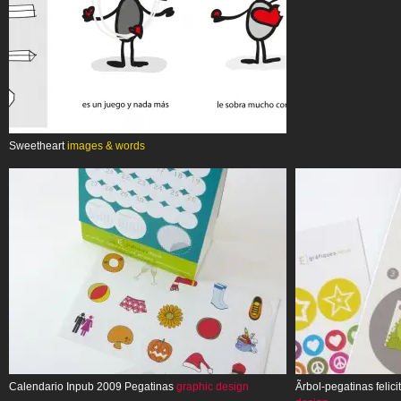
Sweetheart
images & words
Calendario Inpub 2009 Pegatinas
graphic design
Ãrbol-pegatinas feli