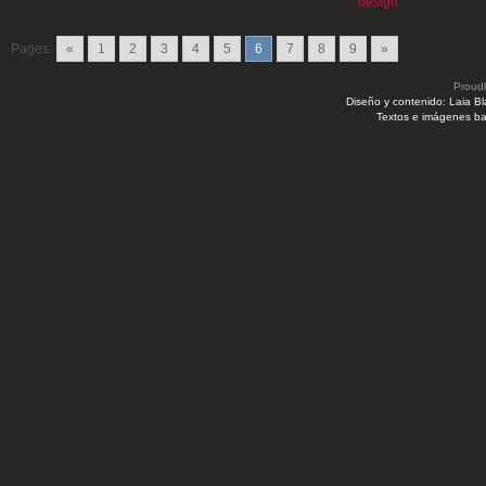
design
Pages:
«
1
2
3
4
5
6
7
8
9
»
Proud
Diseño y contenido: Laia B
Textos e imágenes ba