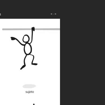
t
<
·
>