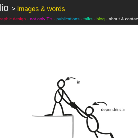
lio
>
images & words
raphic design
·
not only T’s
·
publications
·
talks
·
blog
·
about & contac