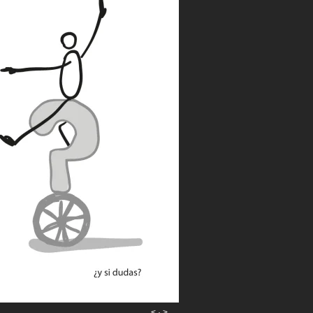
<
·
>