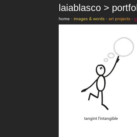
laiablasco > portfo
home
·
images & words
·
art projects
·
g